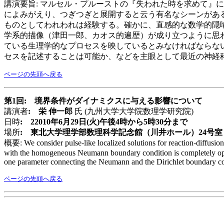
講演要旨: マルセル・プルーストの『失われた時を求めて』
によみがえり、つぎつぎと展開すると云う有名なシーンがあ
ものとしてわれわれは経験する。確かに、直感的な数学的隠
学系的描像（津田一郎、カオス的遍歴）が成り立つように思
ている生理学的なプロセスを映しているとみなければならな
セスを記述することは可能か、などを主眼として最近の神経
ページの先頭へ戻る
第1回: 境界条件がダイナミクスに与える影響について
講演者
: 栄 伸一郎
氏 (九州大学大学院数理学研究院)
日時
: 22010年6月29日(火)午後4時から5時30分まで
場所
: 東北大学理学部数理科学記念館（川井ホール）24号室
概要: We consider pulse-like localized solutions for reaction-diffusion 
with the homogeneous Neumann boundary condition is completely oppos
one parameter connecting the Neumann and the Dirichlet boundary cond
ページの先頭へ戻る