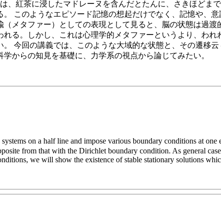
には、紅茶に浸したマドレーヌを含んだとたんに、さきほどま
る。 このようなエピソード記憶の想起だけでなく、記憶や、意
喩（メタファー）としての表現として見ると、脳の状態は過渡
われる。しかし、これは心理学的メタファーというより、われ
い。 今回の講義では、このような大域的な状態と、その遷移云
科学からの知見を基礎に、力学系の視点から論じてみたい。
systems on a half line and impose various boundary conditions at one en
ite from that with the Dirichlet boundary condition. As general cases
itions, we will show the existence of stable stationary solutions whi