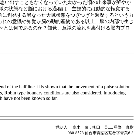
で思い出すこともなくなっていた幼かった頃の出来事が鮮やか
識の状態など脳における過程は、主観的には動的な転変する
的に創発する異なった大域状態をつぎつぎと遍歴するという力
われの意識や知覚が脳の動的産物である以上、脳の内部で生じ
々とは何であるのか？知覚、意識の流れを裏付ける脳内プロ
d of the half line. It is shown that the movement of a pulse solution
, Robin type bounary conditions are also considered. Introducing
ch have not been known so far.
世話人: 高木 泉，柳田 英二, 星野 真樹
980-8578 仙台市青葉区荒巻字青葉6-3