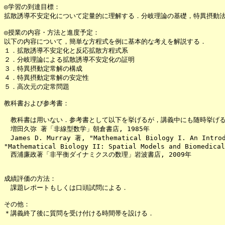
◎学習の到達目標：

拡散誘導不安定化について定量的に理解する．分岐理論の基礎，特異摂動法
◎授業の内容・方法と進度予定：

以下の内容について，簡単な方程式を例に基本的な考えを解説する．

１．拡散誘導不安定化と反応拡散方程式系

２．分岐理論による拡散誘導不安定化の証明

３．特異摂動定常解の構成

４．特異摂動定常解の安定性

５．高次元の定常問題

教科書および参考書：

　教科書は用いない．参考書として以下を挙げるが，講義中にも随時挙げる
　増田久弥 著「非線型数学」朝倉書店, 1985年

　James D. Murray 著, "Mathematical Biology I. An Introd
"Mathematical Biology II: Spatial Models and Biomedical
　西浦廉政著「非平衡ダイナミクスの数理」岩波書店, 2009年

成績評価の方法：

　課題レポートもしくは口頭試問による．

その他：
