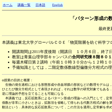
ホーム
講義一覧
日本語
English
「パターン形成の
最終更新
本講義は東北大学グローバルＣＯＥ「物質階層を紡ぐ科学フ
開講期間は2011年度後期（開講日 １０月６日， 終
教室は青葉山理学部キャンパスの
合同研究棟８階８０１
毎週木曜日第２講時（午前１０時３０分から１２時１０
予備知識としては，二階定数係数線型偏微分方程式の理
◎授業の目的と概要：

　生物の発生過程における形態形成や赤血球膜の形状などの数理モデルは，
ひとたび微分方程式として表現されれば，それは数学の研究対象でもある．
逆に理論的予想を立てることも可能になる．

　本講義では，反応拡散系によるパターン形成の理論への入門として，定常
係数が非常に小さいときは，拡散項を省略して得られる代数方程式の解を第
動法という．具体的な反応拡散系について，この方法を適用し定常解を求め